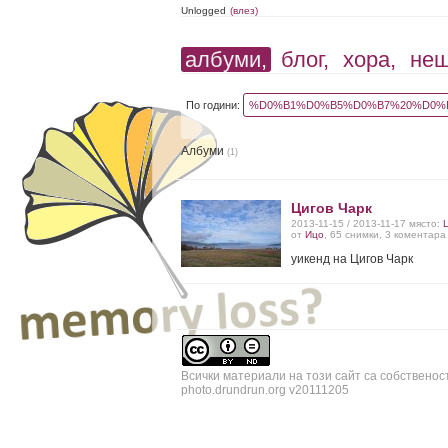
Unlogged
(влез)
албуми,
блог,
хора,
не
По години:
%D0%B1%D0%B5%D0%B7%20%D0%B
Албуми
(1)
Цигов Чарк
2013-11-15 / 2013-11-17 място:
от
Ицо
, 65 снимки, 3 коментара
уикенд на Цигов Чарк
Всички материали на този сайт са собственос
photo.drundrun.org v20111205