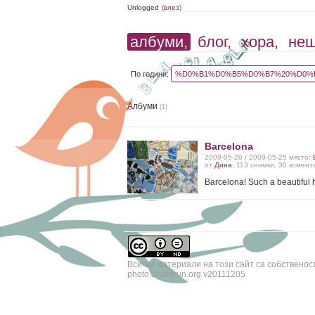
Unlogged
(влез)
албуми,
блог,
хора,
не
По години:
%D0%B1%D0%B5%D0%B7%20%D0%B
Албуми
(1)
Barcelona
2009-05-20 / 2009-05-25 място:
от
Дина
, 113 снимки, 30 комен
Barcelona! Such a beautiful 
Всички материали на този сайт са собственос
photo.drundrun.org v20111205