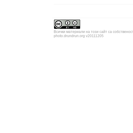
Всички материали на този сайт са собственос
photo.drundrun.org v20111205