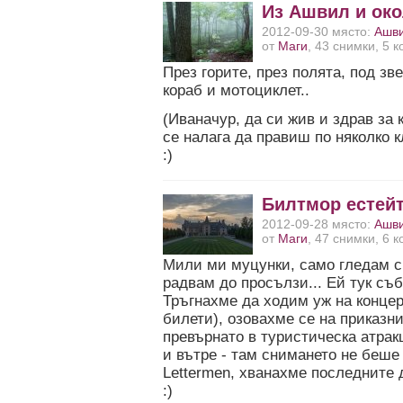
Из Ашвил и око
2012-09-30 място:
Ашв
от
Маги
, 43 снимки, 5 
През горите, през полята, под зве
кораб и мотоциклет..
(Иваначур, да си жив и здрав за 
се налага да правиш по няколко 
:)
Билтмор естей
2012-09-28 място:
Ашв
от
Маги
, 47 снимки, 6 
Мили ми муцунки, само гледам с
радвам до просълзи... Ей тук съ
Тръгнахме да ходим уж на концер
билети), озовахме се на приказни
превърнато в туристическа атрак
и вътре - там снимането не беше
Lettermen, хванахме последните 
:)