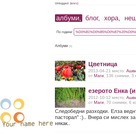
Unlogged
(влез)
албуми,
блог,
хора,
не
По години:
%D0%B1%D0%B5%D0%B7%20%D0%B
Албуми
(4)
Цветница
2013-04-21 място:
Ашв
от
Маги
, 136 снимки, 3
езерото Енка (и
2012-10-12 място:
Ашв
от
Маги
, 70 снимки, 6 
Следобедни разходки. Елза ведн
пасторал" :).. Вчера си мислех за
някак..