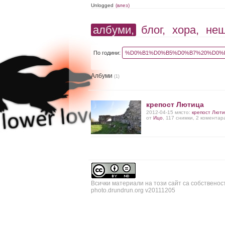
Unlogged
(влез)
албуми,
блог,
хора,
не
По години:
%D0%B1%D0%B5%D0%B7%20%D0%B
Албуми
(1)
крепост Лютица
2012-04-15 място:
крепост Лют
от
Ицо
, 117 снимки, 2 коментар
Всички материали на този сайт са собственос
photo.drundrun.org v20111205