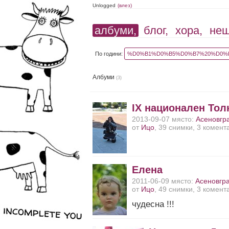
Unlogged
(влез)
албуми,
блог,
хора,
не
По години:
%D0%B1%D0%B5%D0%B7%20%D0%B
Албуми
(3)
IX национален Тол
2013-09-07 място:
Асеновгр
от
Ицо
, 39 снимки, 3 комент
Елена
2011-06-09 място:
Асеновгр
от
Ицо
, 49 снимки, 3 комент
чудесна !!!