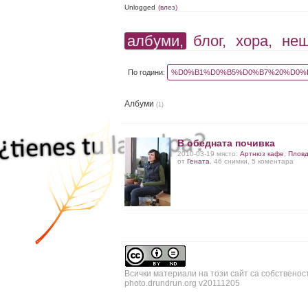
Unlogged
(влез)
албуми,
блог,
хора,
не
По години:
%D0%B1%D0%B5%D0%B7%20%D0%B
Албуми
(1)
В обедната почивка
2010-03-19 място:
Артнюз кафе
,
Плов
от
Гената
, 46 снимки, 5 коментара
Всички материали на този сайт са собственос
photo.drundrun.org v20111205