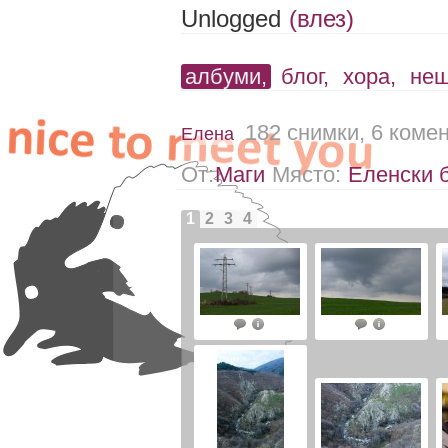
Unlogged
(влез)
албуми,
блог,
хора,
не
182 снимки, 6 коме
Елена
От:
Маги
Място:
Еленски 
1
2
3
4