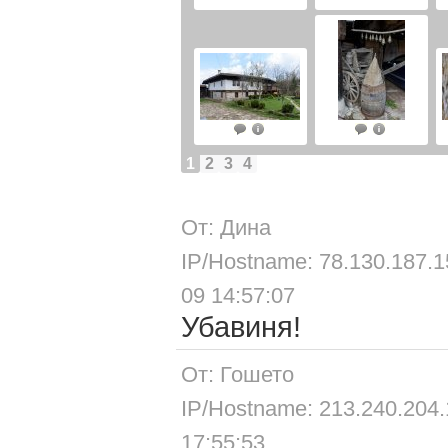
1
2
3
4
От: Дина
IP/Hostname: 78.130.187.1
09 14:57:07
Убавиня!
От: Гошето
IP/Hostname: 213.240.204
17:55:53