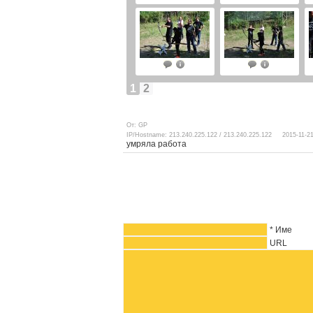
1
2
От: GP
IP/Hostname: 213.240.225.122 / 213.240.225.122 2015-11-21
умряла работа
* Име
URL