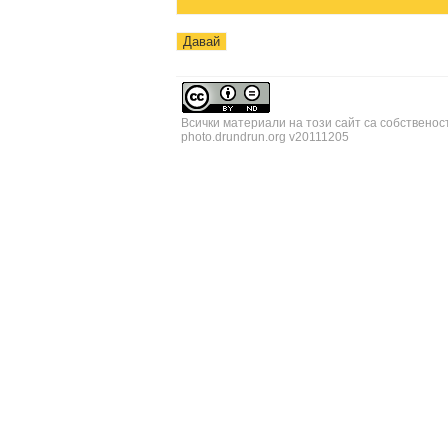
Всички материали на този сайт са собственос
photo.drundrun.org v20111205