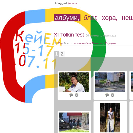
Unlogged
(влез)
албуми,
блог,
хора,
не
XI Tolkin fest
66 снимки, 1 коментара
От:
Ицо
Място:
почивна база Металик
,
Студенец
1
2