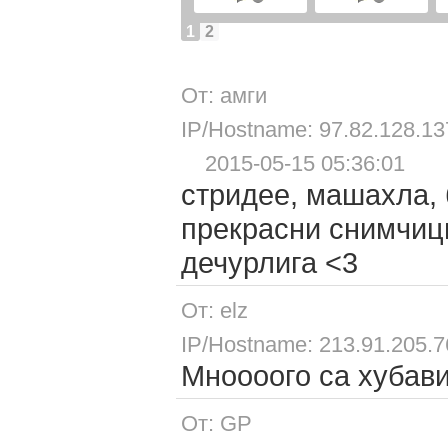
1
2
От: амги
IP/Hostname: 97.82.128.137
2015-05-15 05:36:01
стридее, машахла, 
прекрасни снимчиц
дечурлига <3
От: elz
IP/Hostname: 213.91.205.7
Мноооого са хубави
От: GP