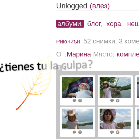
Unlogged
(влез)
албуми,
блог,
хора,
не
52 снимки, 3 ком
Риюниън
От:
Марина
Място:
компле
1
2