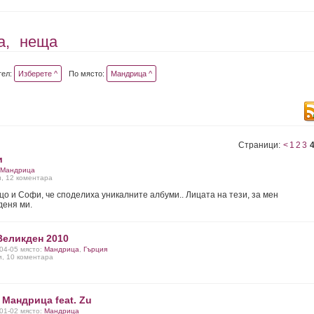
а,
неща
тел:
Изберете ^
По място:
Мандрица ^
Страници:
<
1
2
3
и
Мандрица
и, 12 коментара
цо и Софи, че споделиха уникалните албуми.. Лицата на тези, за мен
деня ми.
Великден 2010
-04-05 място:
Мандрица
,
Гърция
и, 10 коментара
 Мандрица feat. Zu
-01-02 място:
Мандрица