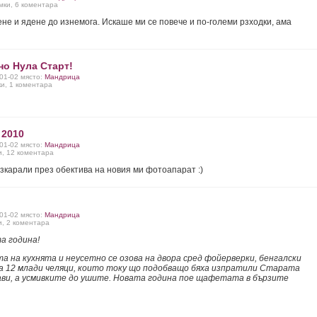
мки, 6 коментара
не и ядене до изнемога. Искаше ми се повече и по-големи рзходки, ама
но Нула Старт!
-01-02 място:
Мандрица
ки, 1 коментара
 2010
-01-02 място:
Мандрица
и, 12 коментара
изкарали през обектива на новия ми фотоапарат :)
-01-02 място:
Мандрица
и, 2 коментара
а година!
а на кухнята и неусетно се озова на двора сред фойерверки, бенгалски
на 12 млади челяци, които току що подобващо бяха изпратили Старата
ави, а усмивките до ушите. Новата година пое щафетата в бързите