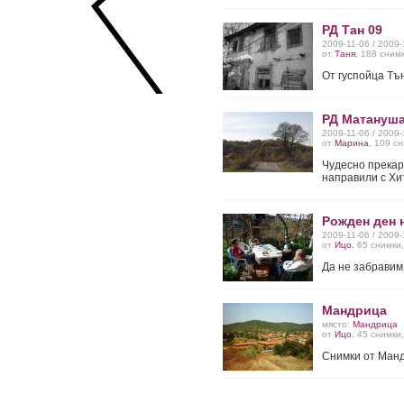
РД Тан 09
2009-11-06 / 2009
от
Таня
, 188 сним
От гуспойца Тъ
РД Матануша
2009-11-06 / 2009
от
Марина
, 109 с
Чудесно прекар
направили с Хит
Рожден ден 
2009-11-06 / 2009
от
Ицо
, 65 снимки
Да не забравим,
Мандрица
място:
Мандрица
от
Ицо
, 45 снимки
Снимки от Манд