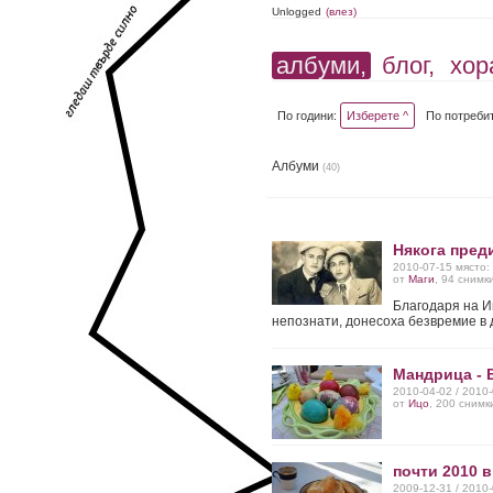
Unlogged
(влез)
албуми,
блог,
хор
По години:
Изберете ^
По потреби
Албуми
(40)
Някога пред
2010-07-15 място:
от
Маги
, 94 снимк
Благодаря на И
непознати, донесоха безвремие в 
Мандрица - 
2010-04-02 / 2010
от
Ицо
, 200 снимк
почти 2010 в
2009-12-31 / 2010