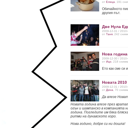
от
Елица
, 191 сни
Обичайното пие
другия път.
Две Нула Ед
2009-12-31 / 2010
от
Таня
, 242 сним
Нова година
2009-12-30 / 2010
от
Ицо
, 218 снимк
Ето как сме си 
Новата 2010
2009-12-31 / 2010
от
Дина
, 70 снимк
Да влезе Новат
Новата година влезе през вратат
огън и шампанско в компанията 
година. Погледите им бяха бляск
ритми на дунавското хоро.
Нова годино, добре си ни дошла!