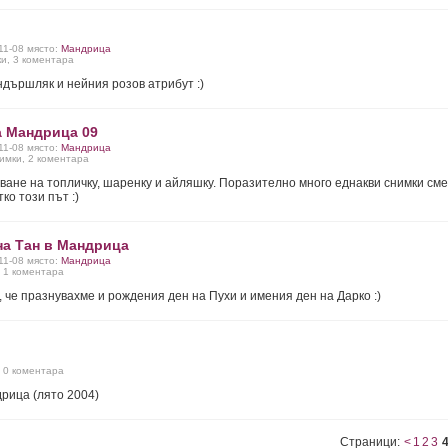
-11-08 място:
Мандрица
ки, 3 коментара
ндършляк и нейния розов атрибут :)
 Мандрица 09
-11-08 място:
Мандрица
нимки, 2 коментара
ване на топличку, шаренку и айляшку. Поразително много еднакви снимки сме
ко този път :)
на Тан в Мандрица
-11-08 място:
Мандрица
, 1 коментара
 че празнувахме и рождения ден на Пухи и имения ден на Дарко :)
, 0 коментара
рица (лято 2004)
Страници:
<
1
2
3