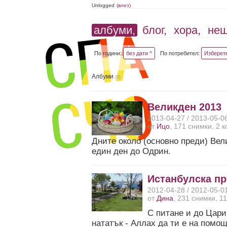
Unlogged
(влез)
албуми,
блог,
хора,
не
По години:
без дати ^
По потребител:
Изберет
Албуми
(9)
Великден 2013
2013-04-27 / 2013-05-0
от
Ицо
, 171 снимки, 2 
Дните около (основно преди) Вел
един ден до Одрин.
Истанбулска пр
2012-04-28 / 2012-05-0
от
Дина
, 231 снимки, 1
С питане и до Цариг
нататък - Аллах да ти е на помощ.