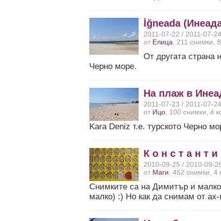
İğneada (Инеада
2011-07-22 / 2011-07-2
от
Елица
, 211 снимки, 
От другата страна н
Черно море.
На плаж в Инеа
2011-07-23 / 2011-07-2
от
Ицо
, 100 снимки, 4 
Kara Deniz т.е. турското Черно мо
К о н с т а н т и
2010-09-25 / 2010-09-2
от
Маги
, 462 снимки, 4
Снимките са на Димитър и малко 
малко) :) Но как да снимам от ах