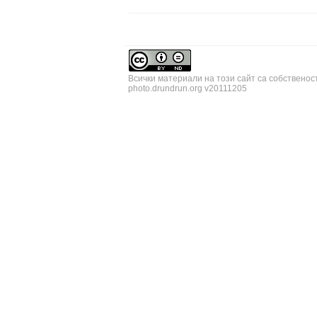
Всички материали на този сайт са собственос
photo.drundrun.org v20111205