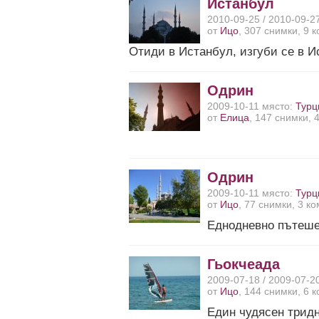
Истанбул
2010-09-25 / 2010-09-2
от
Ицо
, 307 снимки, 9 
Отиди в Истанбул, изгуби се в И
Одрин
2009-10-11 място:
Турц
от
Елица
, 147 снимки, 
Одрин
2009-10-11 място:
Турц
от
Ицо
, 77 снимки, 3 к
Еднодневно пътеше
Гьокчеада
2009-07-18 / 2009-07-2
от
Ицо
, 144 снимки, 6 
Един чудясен тридн