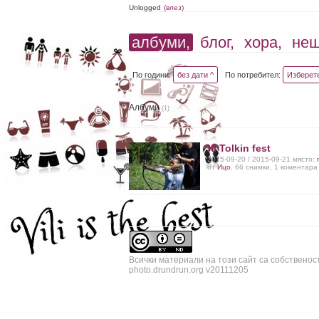
Unlogged
(влез)
албуми,
блог,
хора,
не
По години:
без дати ^
По потребител:
Изберет
Албуми
(1)
XI Tolkin fest
2015-09-20 / 2015-09-21 място:
от
Ицо
, 66 снимки, 1 коментара
Всички материали на този сайт са собственос
photo.drundrun.org v20111205