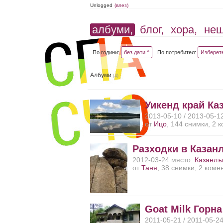
Unlogged
(влез)
албуми,
блог,
хора,
не
По години:
без дати ^
По потребител:
Изберет
Албуми
(4)
Уикенд край Ка
2013-05-10 / 2013-05-1
от
Ицо
, 144 снимки, 2 
Разходки в Казан
2012-03-24 място:
Казанлъ
от
Таня
, 38 снимки, 2 коме
Goat Milk Горн
2011-05-21 / 2011-05-2