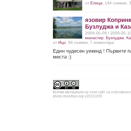
от
Елица
, 144 снимки, 
язовир Копринк
Бузлуджа и Ка
2009-05-09 / 2009-05-1
манастир
,
Бузлуджа
,
Ка
от
Ицо
, 94 снимки, 7 коментара
Един чудесен уикенд ! Първите п
места :)
Всички материали на този сайт са собственос
photo.drundrun.org v20111205