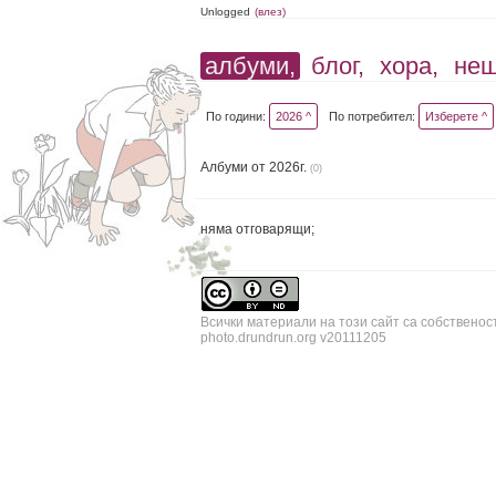
Unlogged
(влез)
албуми,
блог,
хора,
не
По години:
2026 ^
По потребител:
Изберете ^
Албуми от 2026г.
(0)
няма отговарящи;
Всички материали на този сайт са собственос
photo.drundrun.org v20111205