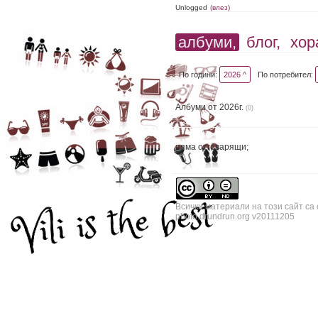
Unlogged
(влез)
албуми,
блог,
хор
По години:
2026 ^
По потребител:
Албуми от 2026г.
(0)
няма отговарящи;
Всички материали на този сайт са
photo.drundrun.org v20111205