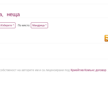
а,
неща
Изберете ^
По място:
Мандрица ^
 собственост на авторите им и са лицензирани под
Криейтив Комънс договор
.