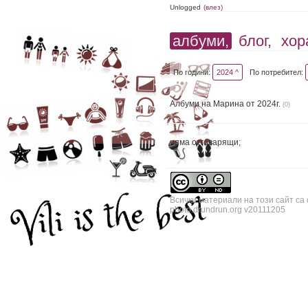
Unlogged
(влез)
албуми,
блог,
хор
По години:
2024 ^
По потребител:
Албуми на Марина от 2024г.
(0)
няма отговарящи;
Всички материали на този сайт са
photo.drundrun.org v20111205