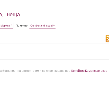
а,
неща
Марина ^
По място:
Cumberland Island ^
 собственост на авторите им и са лицензирани под
Криейтив Комънс договор
.