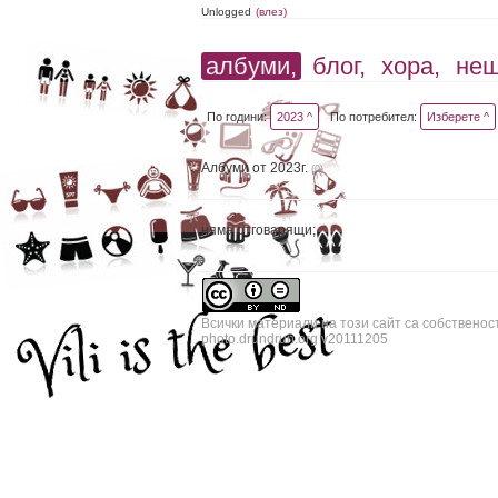
Unlogged
(влез)
албуми,
блог,
хора,
не
По години:
2023 ^
По потребител:
Изберете ^
Албуми от 2023г.
(0)
няма отговарящи;
Всички материали на този сайт са собственос
photo.drundrun.org v20111205