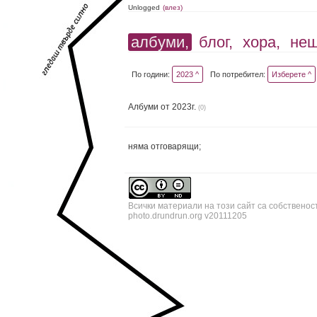
Unlogged
(влез)
албуми,
блог,
хора,
не
По години:
2023 ^
По потребител:
Изберете ^
Албуми от 2023г.
(0)
няма отговарящи;
Всички материали на този сайт са собственос
photo.drundrun.org v20111205