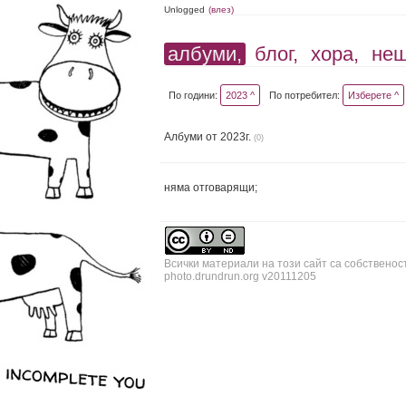
Unlogged
(влез)
албуми,
блог,
хора,
не
По години:
2023 ^
По потребител:
Изберете ^
Албуми от 2023г.
(0)
няма отговарящи;
Всички материали на този сайт са собственос
photo.drundrun.org v20111205