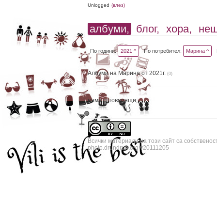
Unlogged
(влез)
албуми,
блог,
хора,
не
По години:
2021 ^
По потребител:
Марина ^
Албуми на Марина от 2021г.
(0)
няма отговарящи;
Всички материали на този сайт са собственос
photo.drundrun.org v20111205