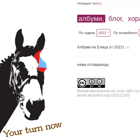
Unlogged
(влез)
албуми,
блог,
хор
По години:
2021 ^
По потребител:
Албуми на Елица от 2021г.
(0)
няма отговарящи;
Всички материали на този сайт са
photo.drundrun.org v20111205