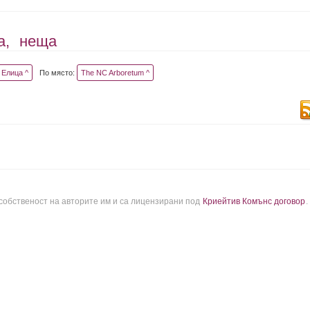
а,
неща
Елица ^
По място:
The NC Arboretum ^
 собственост на авторите им и са лицензирани под
Криейтив Комънс договор
.