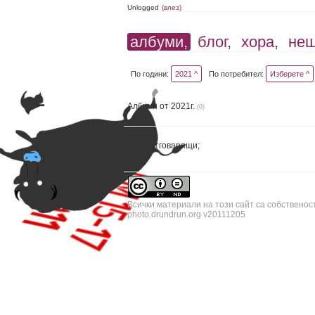
Unlogged
(влез)
албуми,
блог,
хора,
не
По години:
2021 ^
По потребител:
Изберете ^
Албуми от 2021г.
(0)
няма отговарящи;
Всички материали на този сайт са собственос
photo.drundrun.org v20111205