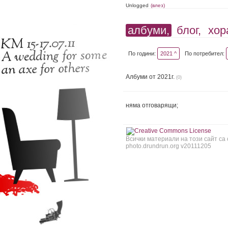
Unlogged
(влез)
албуми,
блог,
хор
По години:
2021 ^
По потребител:
Албуми от 2021г.
(0)
няма отговарящи;
Всички материали на този сайт са
photo.drundrun.org v20111205