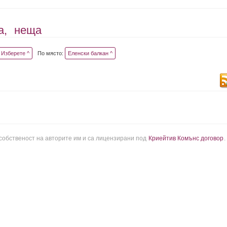
а,
неща
Изберете ^
По място:
Еленски балкан ^
 собственост на авторите им и са лицензирани под
Криейтив Комънс договор
.