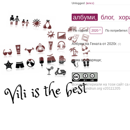
Unlogged
(влез)
албуми,
блог,
хор
По години:
2020 ^
По потребител:
Албуми на Гената от 2020г.
(0)
няма отговарящи;
Всички материали на този сайт са
photo.drundrun.org v20111205