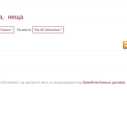
а,
неща
Гената ^
По място:
The NC Arboretum ^
 собственост на авторите им и са лицензирани под
Криейтив Комънс договор
.