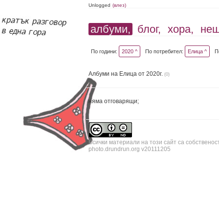
Unlogged
(влез)
албуми,
блог,
хора,
не
По години:
2020 ^
По потребител:
Елица ^
П
Албуми на Елица от 2020г.
(0)
няма отговарящи;
Всички материали на този сайт са собственос
photo.drundrun.org v20111205