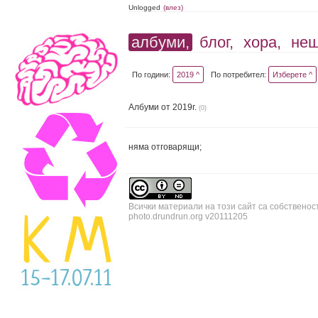
Unlogged
(влез)
албуми,
блог,
хора,
не
По години:
2019 ^
По потребител:
Изберете ^
Албуми от 2019г.
(0)
няма отговарящи;
Всички материали на този сайт са собственос
photo.drundrun.org v20111205