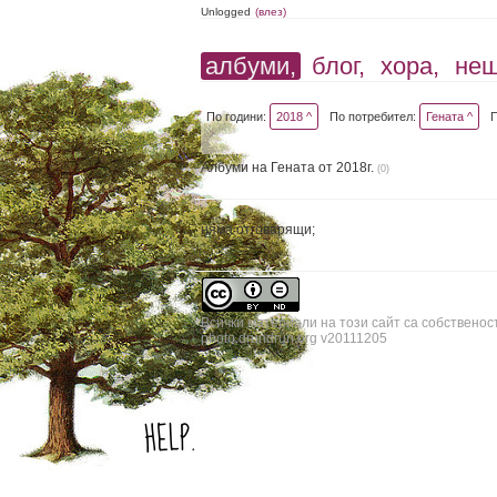
Unlogged
(влез)
албуми,
блог,
хора,
не
По години:
2018 ^
По потребител:
Гената ^
Албуми на Гената от 2018г.
(0)
няма отговарящи;
Всички материали на този сайт са собственос
photo.drundrun.org v20111205