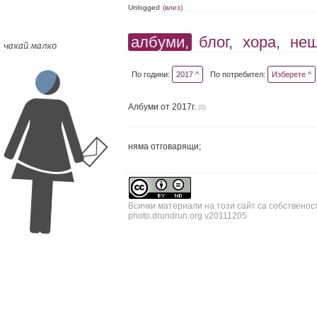
Unlogged
(влез)
албуми,
блог,
хора,
не
По години:
2017 ^
По потребител:
Изберете ^
Албуми от 2017г.
(0)
няма отговарящи;
Всички материали на този сайт са собственос
photo.drundrun.org v20111205