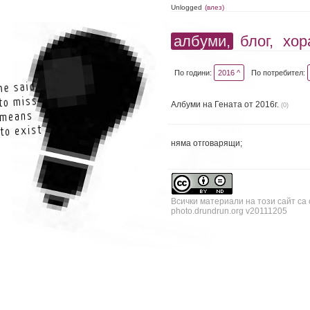
Unlogged
(влез)
албуми,
блог,
хор
По години:
2016 ^
По потребител:
Албуми на Гената от 2016г.
(0)
няма отговарящи;
Всички материали на този сайт са
photo.drundrun.org v20111205