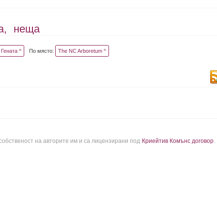
а,
неща
Гената ^
По място:
The NC Arboretum ^
 собственост на авторите им и са лицензирани под
Криейтив Комънс договор
.