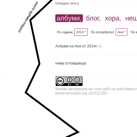
Unlogged
(влез)
албуми,
блог,
хора,
не
По години:
2014 ^
По потребител:
Ани ^
По 
Албуми на Ани от 2014г.
(0)
няма отговарящи;
Всички материали на този сайт са собственос
photo.drundrun.org v20111205