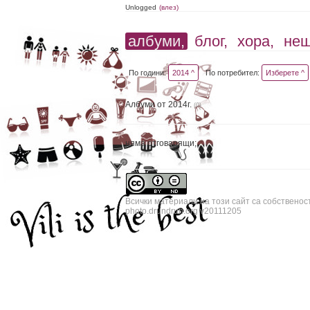
Unlogged
(влез)
албуми,
блог,
хора,
не
По години:
2014 ^
По потребител:
Изберете ^
Албуми от 2014г.
(0)
няма отговарящи;
Всички материали на този сайт са собственос
photo.drundrun.org v20111205