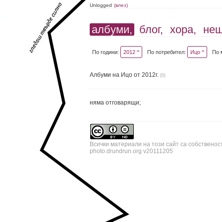
Unlogged
(влез)
албуми,
блог,
хора,
не
По години:
2012 ^
По потребител:
Ицо ^
По 
Албуми на Ицо от 2012г.
(0)
няма отговарящи;
Всички материали на този сайт са собственос
photo.drundrun.org v20111205