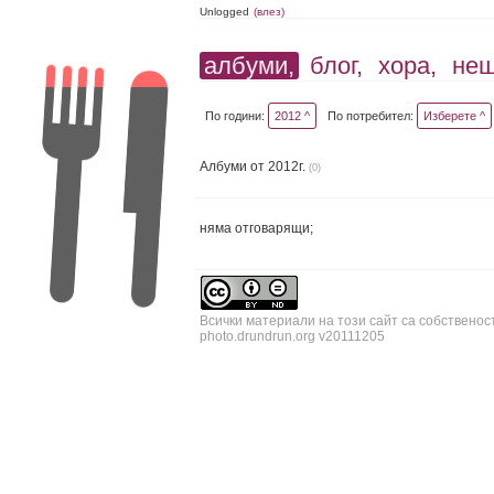
Unlogged
(влез)
албуми,
блог,
хора,
не
По години:
2012 ^
По потребител:
Изберете ^
Албуми от 2012г.
(0)
няма отговарящи;
Всички материали на този сайт са собственос
photo.drundrun.org v20111205