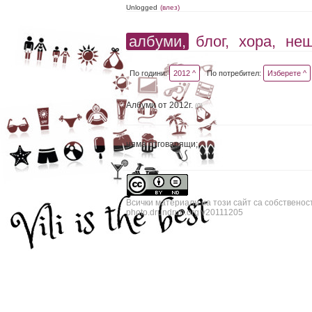
Unlogged
(влез)
албуми,
блог,
хора,
не
По години:
2012 ^
По потребител:
Изберете ^
Албуми от 2012г.
(0)
няма отговарящи;
Всички материали на този сайт са собственос
photo.drundrun.org v20111205