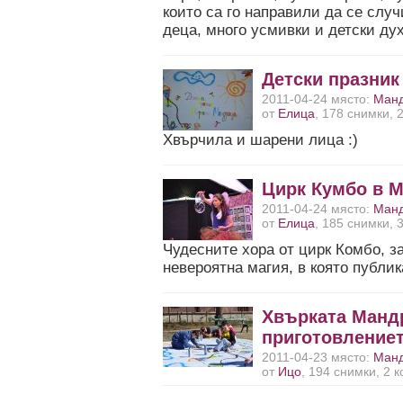
които са го направили да се слу
деца, много усмивки и детски ду
Детски празник
2011-04-24 място:
Ман
от
Елица
, 178 снимки, 
Хвърчила и шарени лица :)
Цирк Кумбо в 
2011-04-24 място:
Ман
от
Елица
, 185 снимки, 
Чудесните хора от цирк Комбо, за
невероятна магия, в която публик
Хвърката Мандр
приготовление
2011-04-23 място:
Ман
от
Ицо
, 194 снимки, 2 