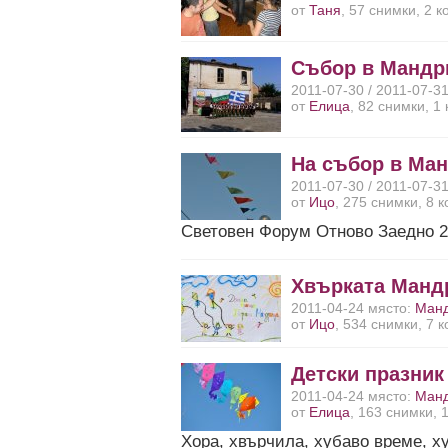
от
Таня
, 57 снимки, 2 
Събор в Мандр
2011-07-30 / 2011-07-3
от
Елица
, 82 снимки, 1
На събор в Ма
2011-07-30 / 2011-07-3
от
Ицо
, 275 снимки, 8 
Световен Форум Отново Заедно 2
Хвърката Мандр
2011-04-24 място:
Ман
от
Ицо
, 534 снимки, 7 
Детски празник
2011-04-24 място:
Ман
от
Елица
, 163 снимки, 
Хора, хвърчила, хубаво време, х