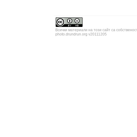
Всички материали на този сайт са собственос
photo.drundrun.org v20111205