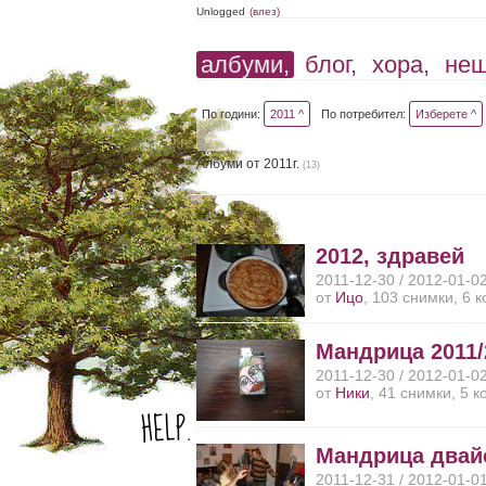
Unlogged
(влез)
албуми,
блог,
хора,
не
По години:
2011 ^
По потребител:
Изберете ^
Албуми от 2011г.
(13)
2012, здравей
2011-12-30 / 2012-01-0
от
Ицо
, 103 снимки, 6 
Мандрица 2011/
2011-12-30 / 2012-01-0
от
Ники
, 41 снимки, 5 
Мандрица двайс
2011-12-31 / 2012-01-0