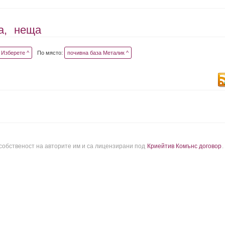
а,
неща
Изберете ^
По място:
почивна база Металик ^
 собственост на авторите им и са лицензирани под
Криейтив Комънс договор
.