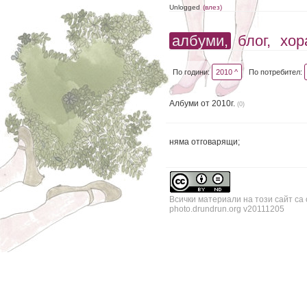
Unlogged
(влез)
албуми,
блог,
хор
По години:
2010 ^
По потребител:
Албуми от 2010г.
(0)
няма отговарящи;
Всички материали на този сайт са
photo.drundrun.org v20111205