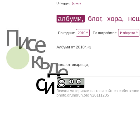
Unlogged
(влез)
албуми,
блог,
хора,
не
По години:
2010 ^
По потребител:
Изберете ^
Албуми от 2010г.
(0)
няма отговарящи;
Всички материали на този сайт са собственос
photo.drundrun.org v20111205