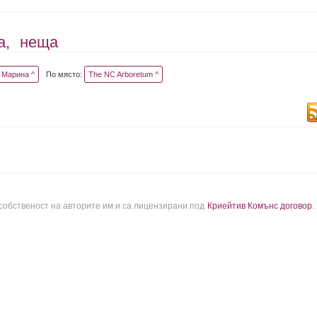
а,
неща
Марина ^
По място:
The NC Arboretum ^
 собственост на авторите им и са лицензирани под
Криейтив Комънс договор
.