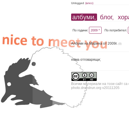
Unlogged
(влез)
албуми,
блог,
хор
По години:
2009 ^
По потребител:
Албуми на Марина от 2009г.
(0)
няма отговарящи;
Всички материали на този сайт са
photo.drundrun.org v20111205