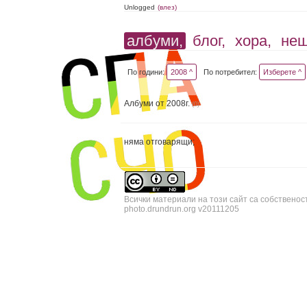
Unlogged
(влез)
албуми,
блог,
хора,
не
По години:
2008 ^
По потребител:
Изберете ^
Албуми от 2008г.
(0)
няма отговарящи;
Всички материали на този сайт са собственос
photo.drundrun.org v20111205