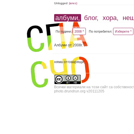
Unlogged
(влез)
албуми,
блог,
хора,
не
По години:
2008 ^
По потребител:
Изберете ^
Албуми от 2008г.
(0)
няма отговарящи;
Всички материали на този сайт са собственос
photo.drundrun.org v20111205