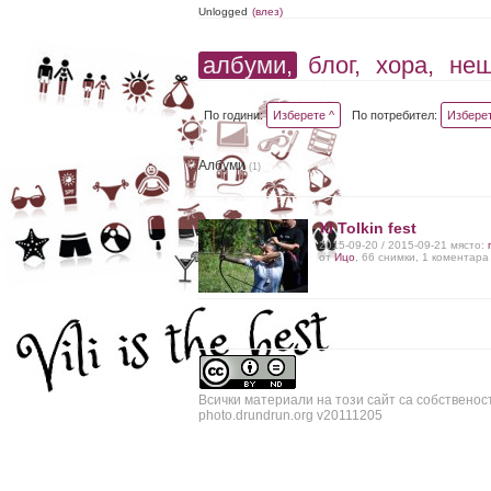
Unlogged
(влез)
албуми,
блог,
хора,
не
По години:
Изберете ^
По потребител:
Изберет
Албуми
(1)
XI Tolkin fest
2015-09-20 / 2015-09-21 място:
от
Ицо
, 66 снимки, 1 коментара
Всички материали на този сайт са собственос
photo.drundrun.org v20111205