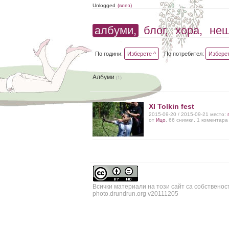
Unlogged
(влез)
албуми,
блог,
хора,
не
По години:
Изберете ^
По потребител:
Изберет
Албуми
(1)
XI Tolkin fest
2015-09-20 / 2015-09-21 място:
от
Ицо
, 66 снимки, 1 коментара
Всички материали на този сайт са собственос
photo.drundrun.org v20111205