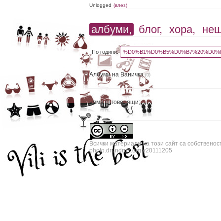
Unlogged
(влез)
албуми,
блог,
хора,
не
По години:
%D0%B1%D0%B5%D0%B7%20%D0%B
Албуми на Ваничка
(0)
няма отговарящи;
Всички материали на този сайт са собственос
photo.drundrun.org v20111205