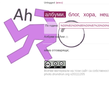
Unlogged
(влез)
албуми,
блог,
хора,
не
По години:
%D0%B1%D0%B5%D0%B7%20%D0%B
Албуми на Ани
(0)
няма отговарящи;
Всички материали на този сайт са собственос
photo.drundrun.org v20111205