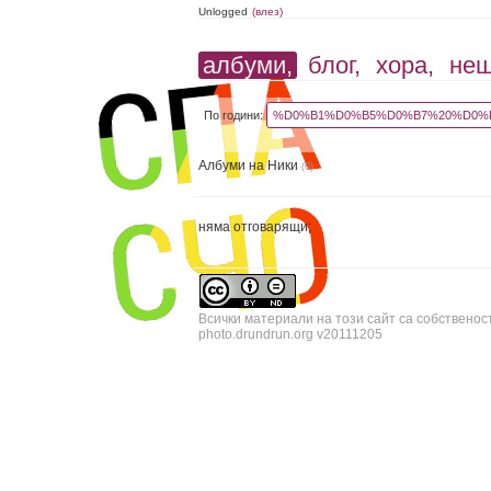
Unlogged
(влез)
албуми,
блог,
хора,
не
По години:
%D0%B1%D0%B5%D0%B7%20%D0%B
Албуми на Ники
(0)
няма отговарящи;
Всички материали на този сайт са собственос
photo.drundrun.org v20111205