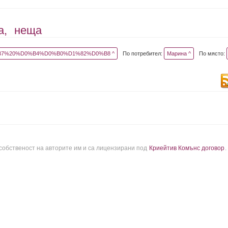
а,
неща
7%20%D0%B4%D0%B0%D1%82%D0%B8 ^
По потребител:
Марина ^
По място:
 собственост на авторите им и са лицензирани под
Криейтив Комънс договор
.