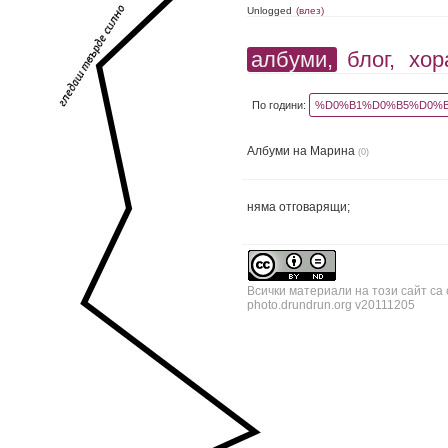
Unlogged
(влез)
албуми,
блог,
хор
По години:
%D0%B1%D0%B5%D0%B
Албуми на Марина
(0)
няма отговарящи;
Всички материали на този сайт са
photo.drundrun.org v20111205