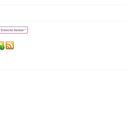
Еленски балкан ^