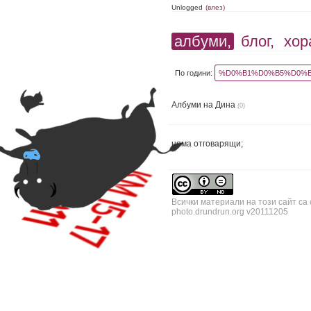
Unlogged
(влез)
албуми,
блог,
хор
По години:
%D0%B1%D0%B5%D0%B
Албуми на Дина
(0)
няма отговарящи;
Всички материали на този сайт са
photo.drundrun.org v20111205