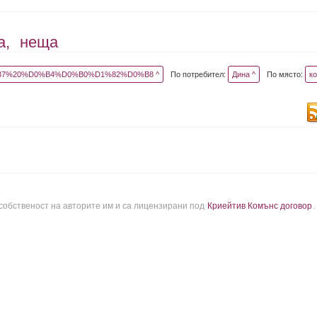
а,
неща
7%20%D0%B4%D0%B0%D1%82%D0%B8 ^
По потребител:
Дина ^
По място:
ко
 собственост на авторите им и са лицензирани под
Криейтив Комънс договор
.