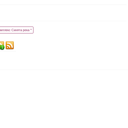
мплекс Синята река ^