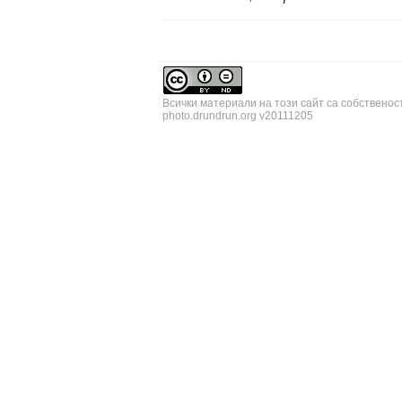
Всички материали на този сайт са собственос
photo.drundrun.org v20111205