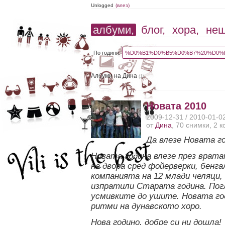
Unlogged
(влез)
албуми,
блог,
хора,
не
По години:
%D0%B1%D0%B5%D0%B7%20%D0%B
Албуми на Дина
(1)
Новата 2010
2009-12-31 / 2010-01-0
от
Дина
, 70 снимки, 2 
Да влезе Новата го
Новата година влезе през врата
на двора сред фойерверки, бенга
компанията на 12 млади челяци,
изпратили Старата година. Пог
усмивките до ушите. Новата г
ритми на дунавското хоро.
Нова годино, добре си ни дошла!